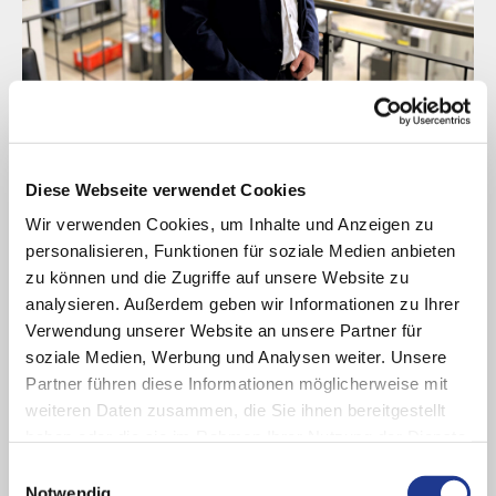
GUTE LÖSUNGEN BEGINNEN MIT GUTEM ZUHÖREN
Ihr Ansprechpartner bei
PITTLER T&S
Diese Webseite verwendet Cookies
Sie haben Rückfragen zu unserem Maschinenprogramm oder
Wir verwenden Cookies, um Inhalte und Anzeigen zu
einem individuellen Anwendungsfall?
personalisieren, Funktionen für soziale Medien anbieten
zu können und die Zugriffe auf unsere Website zu
Sie wünschen weiterführende Informationen oder ein
analysieren. Außerdem geben wir Informationen zu Ihrer
konkretes Angebot?
Verwendung unserer Website an unsere Partner für
Wir bieten individuelle Lösungen entsprechend der
soziale Medien, Werbung und Analysen weiter. Unsere
spezifischen Anwendung unserer Kunden.
Partner führen diese Informationen möglicherweise mit
weiteren Daten zusammen, die Sie ihnen bereitgestellt
Marco Walenta – Head of Export Sales
–
PITTLER T&S
haben oder die sie im Rahmen Ihrer Nutzung der Dienste
gesammelt haben.
Einwilligungsauswahl
Notwendig