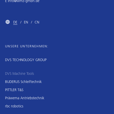
E
info@wmz-gmbh.de
DE
EN
CN
UNSERE UNTERNEHMEN:
DVS TECHNOLOGY GROUP
DVS Machine Tools
BUDERUS Schleiftechnik
PITTLER T&S
Präwema Antriebstechnik
rbc robotics