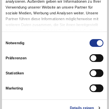
analysieren. Außerdem geben wir Informationen zu Ihrer
Verwendung unserer Website an unsere Partner für
soziale Medien, Werbung und Analysen weiter. Unsere
Partner führen diese Informationen möglicherweise mit
weiteren Daten zusammen, die Sie ihnen bereitgestellt
haben oder die sie im Rahmen Ihrer Nutzung der Dienste
gesammelt haben.
Einwilligungsauswahl
Notwendig
Präferenzen
Statistiken
GUTE LÖSUNGEN BEGINNEN MIT GUTEM ZUHÖREN
Marketing
Ihr Ansprechpartner bei
WMZ
Sie haben Rückfragen zu unseren Komponenten oder einem
Details zeigen
individuellen Anwendungsfall?