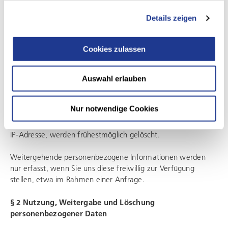
oder bestimmbaren natürlichen Person, wie z. B. Ihr Name,
Details zeigen
Ihre Anschrift, Ihre Telefonnummer, sowie Ihre IP-Adresse.
Bei der Nutzung unserer Webseiten werden die folgenden
Cookies zulassen
Daten protokolliert, wobei die Speicherung ausschließlich
internen systembezogenen und statistischen Zwecken dient:
Namen der aufgerufenen Seiten, des verwendeten Browsers,
Auswahl erlauben
des Betriebssystems und der anfragenden Domain, Datum
und Uhrzeit des Zugangs, verwendete Suchmaschinen,
Nur notwendige Cookies
Namen heruntergeladener Dateien und Ihre IP-Adresse.
Sämtliche Daten über die Nutzung, insbesondere auch Ihre
IP-Adresse, werden frühestmöglich gelöscht.
Weitergehende personenbezogene Informationen werden
nur erfasst, wenn Sie uns diese freiwillig zur Verfügung
stellen, etwa im Rahmen einer Anfrage.
§ 2 Nutzung, Weitergabe und Löschung
personenbezogener Daten