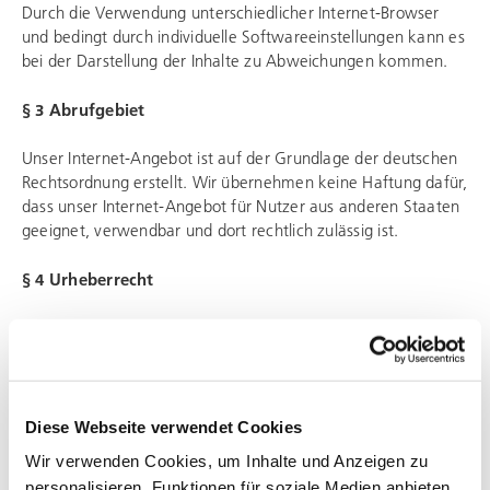
Durch die Verwendung unterschiedlicher Internet-Browser
und bedingt durch individuelle Softwareeinstellungen kann es
bei der Darstellung der Inhalte zu Abweichungen kommen.
§ 3 Abrufgebiet
Unser Internet-Angebot ist auf der Grundlage der deutschen
Rechtsordnung erstellt. Wir übernehmen keine Haftung dafür,
dass unser Internet-Angebot für Nutzer aus anderen Staaten
geeignet, verwendbar und dort rechtlich zulässig ist.
§ 4 Urheberrecht
Der Inhalt, die Gestaltung und der Aufbau unseres Internet-
Angebotes sind urheberrechtlich geschützt und wir behalten
uns sämtliche Schutzrechte ausdrücklich vor. Ins­besondere
bedürfen die Vervielfältigung, Bearbeitung, Verbreitung und
jede Art der Verwertung unserer schriftlichen Zustimmung,
Diese Webseite verwendet Cookies
sofern die Maßnahme nicht nach gesetzlichen Vorschriften
Wir verwenden Cookies, um Inhalte und Anzeigen zu
zustimmungsfrei erlaubt ist. Das Setzen von Hyperlinks auf
personalisieren, Funktionen für soziale Medien anbieten