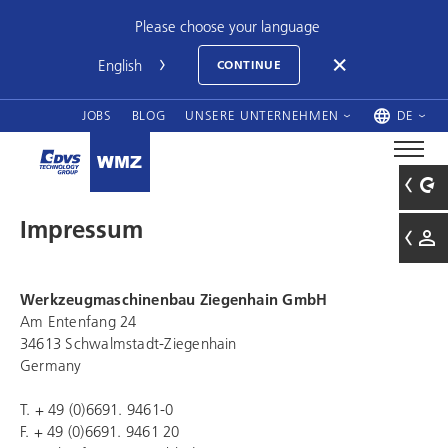
Please choose your language
CONTINUE
JOBS
BLOG
UNSERE UNTERNEHMEN
DE
Impressum
Werkzeugmaschinenbau Ziegenhain GmbH
Am Entenfang 24
34613 Schwalmstadt-Ziegenhain
Germany
T. + 49 (0)6691. 9461-0
F. + 49 (0)6691. 9461 20