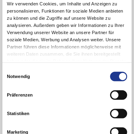
Wir verwenden Cookies, um Inhalte und Anzeigen zu
Firma
personalisieren, Funktionen für soziale Medien anbieten
zu können und die Zugriffe auf unsere Website zu
E-Mail Adresse
analysieren. Außerdem geben wir Informationen zu Ihrer
Verwendung unserer Website an unsere Partner für
Telefon
Vereinigte
soziale Medien, Werbung und Analysen weiter. Unsere
Staaten
Partner führen diese Informationen möglicherweise mit
+1
weiteren Daten zusammen, die Sie ihnen bereitgestellt
Was können wir für Sie tun?
haben oder die sie im Rahmen Ihrer Nutzung der Dienste
gesammelt haben.
Sie haben eine konkrete Frage?
Einwilligungsauswahl
Notwendig
Präferenzen
Statistiken
Ich habe die
Datenschutzbestimmungen
gelesen und bin
damit einverstanden.
Marketing