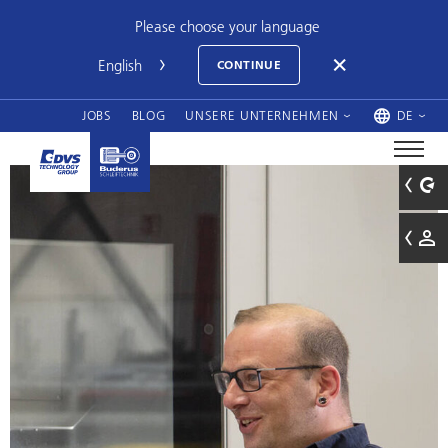
Please choose your language
CONTINUE
JOBS
BLOG
UNSERE UNTERNEHMEN
DE