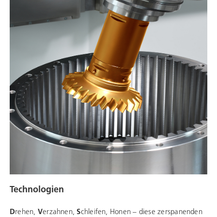
Technologien
D
rehen,
V
erzahnen,
S
chleifen, Honen – diese zerspanenden