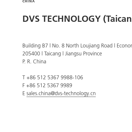
CHINA
DVS TECHNOLOGY (Taicang
Building B7 l No. 8 North Loujiang Road l Eco
205400 l Taicang l Jiangsu Province
P. R. China
T +86 512 5367 9988-106
F +86 512 5367 9989
E
sales.china@dvs-technology.cn