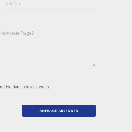
Telefon
Vereinigte
Staaten
+1
e konkrete Frage?
nd bin damit einverstanden.
ANFRAGE ABSENDEN