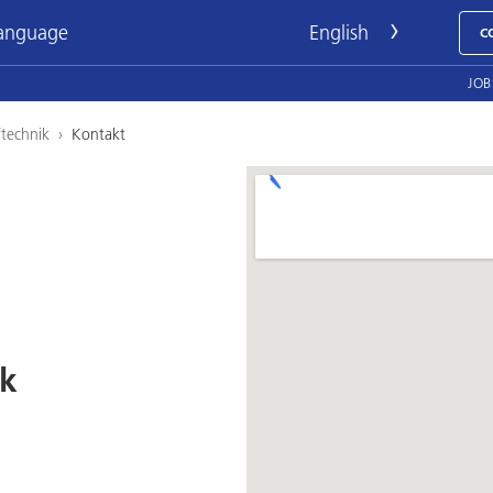
language
C
JOB
ftechnik
›
Kontakt
ik