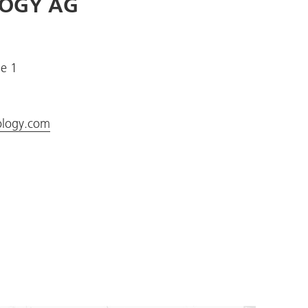
LOGY AG
e 1
ology.com