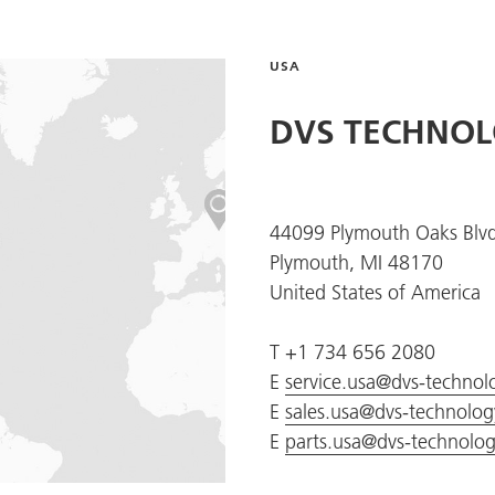
USA
DVS TECHNOL
44099 Plymouth Oaks Blvd
Plymouth, MI 48170
United States of America
T +1 734 656 2080
E
service.usa@dvs-techno
E
sales.usa@dvs-technolo
E
parts.usa@dvs-technolo