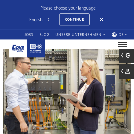
Please choose your language
CONTINUE
JOBS
BLOG
UNSERE UNTERNEHMEN
DE