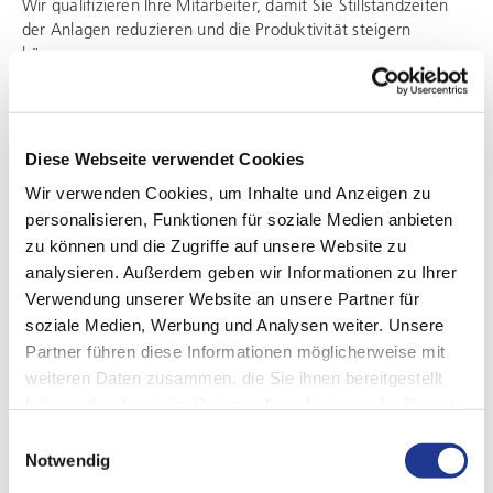
Wir qualifizieren Ihre Mitarbeiter, damit Sie Stillstandzeiten
der Anlagen reduzieren und die Produktivität steigern
können.
Wir vermitteln und vertiefen Grundkenntnisse und gehen auf
Ihre individuellen Wünsche ein.
Diese Webseite verwendet Cookies
Schulungen für alle Fachbereiche von der Instandhaltung bis
Wir verwenden Cookies, um Inhalte und Anzeigen zu
hin zum Prozessexperten bieten wir in unserem
personalisieren, Funktionen für soziale Medien anbieten
Schulungszentrum in Aßlar oder direkt bei Ihnen an.
zu können und die Zugriffe auf unsere Website zu
Mechanikerschulung
analysieren. Außerdem geben wir Informationen zu Ihrer
Verwendung unserer Website an unsere Partner für
Elektrikerschulung
soziale Medien, Werbung und Analysen weiter. Unsere
Bedienerschulung
Partner führen diese Informationen möglicherweise mit
weiteren Daten zusammen, die Sie ihnen bereitgestellt
Produktionsbegleitung
haben oder die sie im Rahmen Ihrer Nutzung der Dienste
Wir unterstützen Sie beim Hochlauf der Produktion, damit die
gesammelt haben.
Einwilligungsauswahl
Verfügbarkeit Ihrer Maschinen gewährleistet ist und Sie Ihre
Notwendig
Lieferverpflichtungen jederzeit erfüllen können.