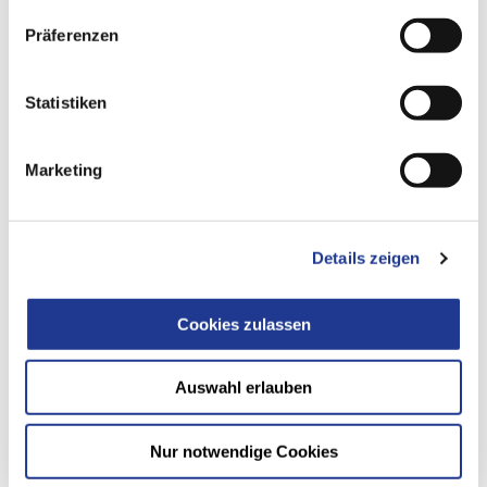
Serviceverträge
Präferenzen
Sichern Sie Ihre Produktion durch einen individuell
konfigurierbaren Service-Vertrag ab. Er deckt auf Wunsch
Statistiken
folgende Leistungen ab:
Marketing
Serviceteile
Reparaturen
Wartung
Details zeigen
Fernwartungsdiagnose
Cookies zulassen
Auswahl erlauben
Nur notwendige Cookies