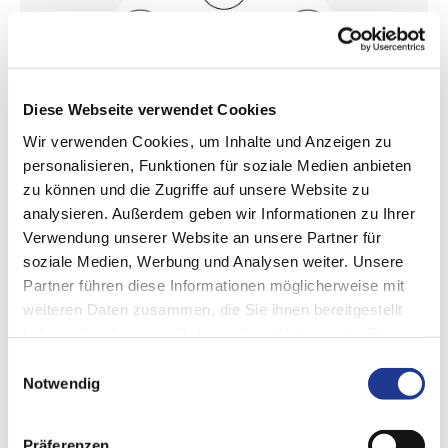
Diese Webseite verwendet Cookies
Wir verwenden Cookies, um Inhalte und Anzeigen zu
personalisieren, Funktionen für soziale Medien anbieten
zu können und die Zugriffe auf unsere Website zu
analysieren. Außerdem geben wir Informationen zu Ihrer
Verwendung unserer Website an unsere Partner für
Was Machine Integration leistet
soziale Medien, Werbung und Analysen weiter. Unsere
Partner führen diese Informationen möglicherweise mit
Flexible Anpassung
weiteren Daten zusammen, die Sie ihnen bereitgestellt
haben oder die sie im Rahmen Ihrer Nutzung der Dienste
Datentransformation
gesammelt haben.
Einwilligungsauswahl
Leistungsfähige Architektur
Notwendig
Auch zukünftige Anpassung der Schnittstellen möglich
Kompatibilität mit künftigen Schnittstellen durch DVS Edge
Präferenzen