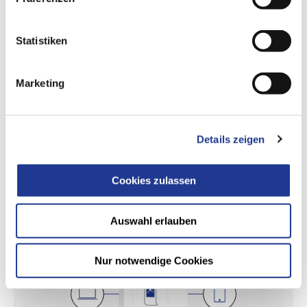
Updates
Sicherer Zugriff auf unterschiedliche Datenquellen innerhalb
der Maschine
Statistiken
Bequeme Konfiguration an der Maschine
Einfacher Import von PLC-Deklarationen
Marketing
Geringe Anforderungen an Hardware
Browserfähig
Details zeigen
Cookies zulassen
Auswahl erlauben
Nur notwendige Cookies