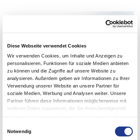
Diese Webseite verwendet Cookies
Wir verwenden Cookies, um Inhalte und Anzeigen zu
personalisieren, Funktionen für soziale Medien anbieten
zu können und die Zugriffe auf unsere Website zu
analysieren. Außerdem geben wir Informationen zu Ihrer
Verwendung unserer Website an unsere Partner für
soziale Medien, Werbung und Analysen weiter. Unsere
Partner führen diese Informationen möglicherweise mit
FÜR EINE EFFIZIENTE UND PROFITABLE PRODUKTION
weiteren Daten zusammen, die Sie ihnen bereitgestellt
haben oder die sie im Rahmen Ihrer Nutzung der Dienste
BUDERUS Maschinen
gesammelt haben.
Einwilligungsauswahl
Buderus bietet Ihnen die Komplettlösung für Ihre Fertigung –
Notwendig
Technologie, Maschine und Automation – perfekt