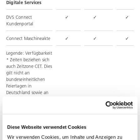
Digitale Services
DVS Connect
✓
✓
✓
Kundenportal
Connect Maschineakte
✓
✓
✓
Legende: Verfügbarkeit
* Zeiten beziehen sich
auch Zeitzone CET. Dies
gilt nicht an
bundeseinheitlichen
Feiertagen in
Deutschland sowie an
den Tagen
24./25./26.12. und
31.12/1.1. Remote
Acess** Technische
Voraussetzungen für
Diese Webseite verwendet Cookies
Remote Access müssen
Wir verwenden Cookies, um Inhalte und Anzeigen zu
erfüllt sein.