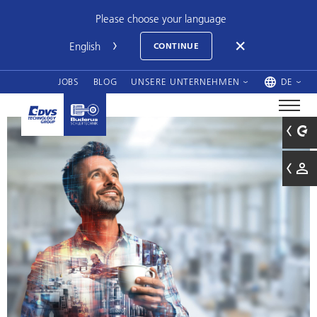
Please choose your language
CONTINUE
JOBS
BLOG
UNSERE UNTERNEHMEN
DE