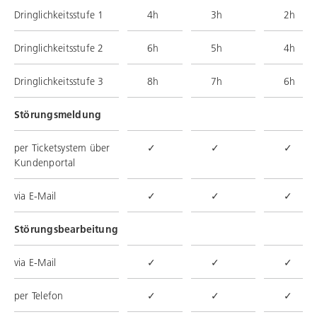
Dringlichkeitsstufe 1
4h
3h
2h
Dringlichkeitsstufe 2
6h
5h
4h
Dringlichkeitsstufe 3
8h
7h
6h
Störungsmeldung
per Ticketsystem über
✓
✓
✓
Kundenportal
via E-Mail
✓
✓
✓
Störungsbearbeitung
via E-Mail
✓
✓
✓
per Telefon
✓
✓
✓