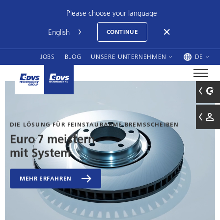
Please choose your language
CONTINUE
JOBS
BLOG
UNSERE UNTERNEHMEN
DE
7 GESCHICHTEN – ZUM VORLESEN, SELBERLESEN, STAUNEN
UND AUSMALEN
Zahni möchte
ein Zahnrad werden
ENTDECKE DIE WELT VON ZAHNI