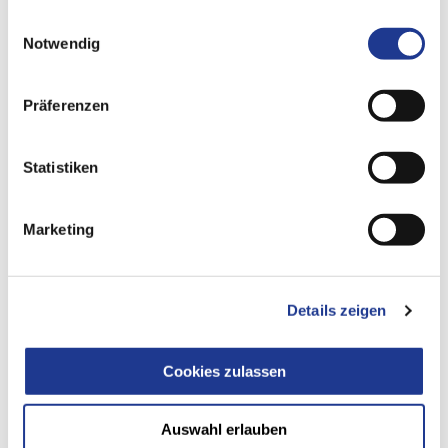
gesammelt haben.
Einwilligungsauswahl
Notwendig
Präferenzen
Statistiken
Marketing
WIR BEWEGEN ZUKUNFT - AUCH IHRE BERUFLICHE
Details zeigen
Ausbildung und Karriere
Cookies zulassen
Ausbildung, Arbeiten und Karriere bei der
DVS TECHNOLOGY
GROUP
und ihren 11 Tochterunternehmen - hier finden Sie
Informationen und offene Stellen.
Auswahl erlauben