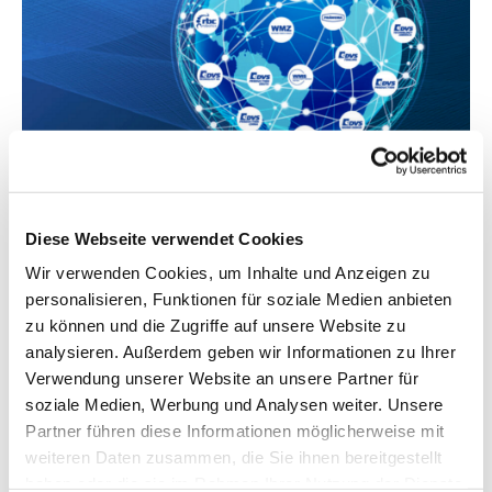
TRADITION UND INNOVATION ENG VERZAHNT
Diese Webseite verwendet Cookies
Marken und Unternehmen
Wir verwenden Cookies, um Inhalte und Anzeigen zu
personalisieren, Funktionen für soziale Medien anbieten
Maschinenbaugeschichte und kreativer Ingenieursgeist -
zu können und die Zugriffe auf unsere Website zu
die
DVS TECHNOLOGY GROUP
verbinden all dies und vieles
analysieren. Außerdem geben wir Informationen zu Ihrer
mehr. Entdecken Sie
unsere 11 Tochterunternehmen und
Verwendung unserer Website an unsere Partner für
ihre Kompetenzbereiche
im Überblick.
soziale Medien, Werbung und Analysen weiter. Unsere
Partner führen diese Informationen möglicherweise mit
weiteren Daten zusammen, die Sie ihnen bereitgestellt
haben oder die sie im Rahmen Ihrer Nutzung der Dienste