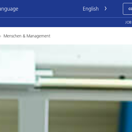
language
C
JOB
›
Menschen & Management