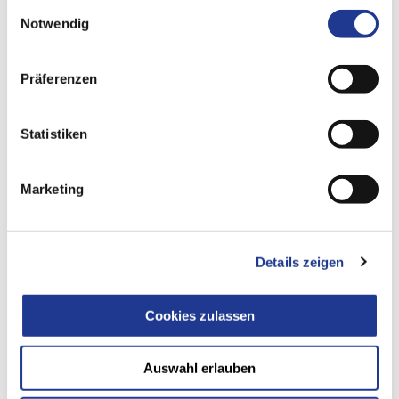
Einwilligungsauswahl
Notwendig
Präferenzen
Statistiken
Marketing
DVS NOW
Women Empowerment in Sierra Leone
Details zeigen
PfefferminzGreen’s Herz und Arbeitsschwerpunkt liegt in der
sehr vertrauensvollen und engen Kooperation mit lokalen
NGOs in Subsahara-Afrika, die eigenständig ihre vielfältigen
Cookies zulassen
Projekte entwickeln.
Auswahl erlauben