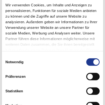
Wir verwenden Cookies, um Inhalte und Anzeigen zu
personalisieren, Funktionen für soziale Medien anbieten
zu können und die Zugriffe auf unsere Website zu
analysieren. Außerdem geben wir Informationen zu Ihrer
Verwendung unserer Website an unsere Partner für
soziale Medien, Werbung und Analysen weiter. Unsere
Partner führen diese Informationen möglicherweise mit
weiteren Daten zusammen, die Sie ihnen bereitgestellt
haben oder die sie im Rahmen Ihrer Nutzung der Dienste
gesammelt haben.
Einwilligungsauswahl
Was Machine Integration leistet
Notwendig
Flexible Anpassung
Präferenzen
Datentransformation
Leistungsfähige Architektur
Statistiken
Auch zukünftige Anpassung der Schnittstellen möglich
Kompatibilität mit künftigen Schnittstellen durch DVS Edge