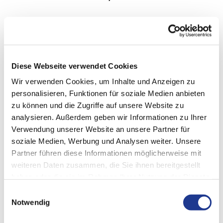
Bauteile mit einem Durchmesser von bis zu 4.000 mm; Höhe
600 mm; max. Gewicht 25 t
Wälzschälen (Skiven) bis Modul 12
Diese Webseite verwendet Cookies
Bei größeren Modulen Bearbeitung durch Gashing
Wir verwenden Cookies, um Inhalte und Anzeigen zu
Kombinationsbearbeitung möglich
personalisieren, Funktionen für soziale Medien anbieten
Äußerst flexible Automatisierungssysteme
zu können und die Zugriffe auf unsere Website zu
analysieren. Außerdem geben wir Informationen zu Ihrer
Verwendung unserer Website an unsere Partner für
soziale Medien, Werbung und Analysen weiter. Unsere
Partner führen diese Informationen möglicherweise mit
weiteren Daten zusammen, die Sie ihnen bereitgestellt
haben oder die sie im Rahmen Ihrer Nutzung der Dienste
gesammelt haben.
Einwilligungsauswahl
Notwendig