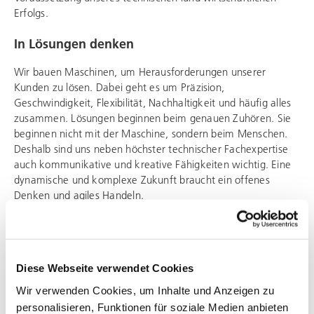
Erfolgs.
In Lösungen denken
Wir bauen Maschinen, um Herausforderungen unserer
Kunden zu lösen. Dabei geht es um Präzision,
Geschwindigkeit, Flexibilität, Nachhaltigkeit und häufig alles
zusammen. Lösungen beginnen beim genauen Zuhören. Sie
beginnen nicht mit der Maschine, sondern beim Menschen.
Deshalb sind uns neben höchster technischer Fachexpertise
auch kommunikative und kreative Fähigkeiten wichtig. Eine
dynamische und komplexe Zukunft braucht ein offenes
Denken und agiles Handeln.
Zukunft gestalten
Unsere Lösungen reichen über den heutigen Tag hinaus. Das
beginnt bei der wirtschaftlichen Zukunftsfähigkeit z.B. durch
Diese Webseite verwendet Cookies
den modularen, systemischen Aufbau, der auch in vielen
Wir verwenden Cookies, um Inhalte und Anzeigen zu
Jahren noch flexible Anpassungen an sich verändernde
personalisieren, Funktionen für soziale Medien anbieten