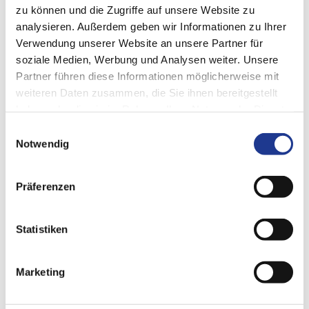
Anforderungen erlaubt. Das geht weiter über die Präzision in
zu können und die Zugriffe auf unsere Website zu
der Bearbeitung, die z.B. die hohen Leistungen
analysieren. Außerdem geben wir Informationen zu Ihrer
zukunftsgerichteter, alternativer Antriebe überhaupt erst
Verwendung unserer Website an unsere Partner für
darstellbar macht. Und es umfasst auch die Aspekte der
soziale Medien, Werbung und Analysen weiter. Unsere
Nachhaltigkeit, die wir in allen Phasen der Entwicklung, der
Produktion und des Betriebs im Blick haben.
Partner führen diese Informationen möglicherweise mit
weiteren Daten zusammen, die Sie ihnen bereitgestellt
haben oder die sie im Rahmen Ihrer Nutzung der Dienste
gesammelt haben.
Einwilligungsauswahl
Notwendig
Unser Verhaltenscodex
Präferenzen
Statistiken
Marketing