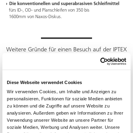
Die konventionellen und superabrasiven Schleifmittel
fürs ID-, OD- und Planschleifen von 350 bis
1600mm
von Naxos-Diskus.
Weitere Gründe für einen Besuch auf der IPTEX
Fokus auf Präzisionsfertigung
Diese Webseite verwendet Cookies
Die IPTEX ist bekannt für ihren Schwerpunkt auf
Wir verwenden Cookies, um Inhalte und Anzeigen zu
Präzisionsfertigungstechnologien. Die
DVS TECHNOLOGY
personalisieren, Funktionen für soziale Medien anbieten
GROUP
wird auf der Messe die wegweisenden Lösungen in
zu können und die Zugriffe auf unsere Website zu
diesem Bereich präsentieren, die dazu beitragen, die
analysieren. Außerdem geben wir Informationen zu Ihrer
Standards in Bezug auf Genauigkeit und Effizienz auf ein
Verwendung unserer Website an unsere Partner für
neues Niveau zu heben. Grundlage für unsere hohe
Präzission ist die eng verzahnte Zusammenarbeit der
soziale Medien, Werbung und Analysen weiter. Unsere