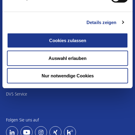
BUDERUS Schleiftechnik
PITTLER T&S
Präwema Antriebstechnik
Details zeigen
rbc robotics
Cookies zulassen
DVS Services & Tools
DVS Tooling
Auswahl erlauben
NAXOS-DISKUS Schleifmittelwerke
WMZ
Nur notwendige Cookies
DISKUS WERKE Schleiftechnik
DVS Service
Folgen Sie uns auf