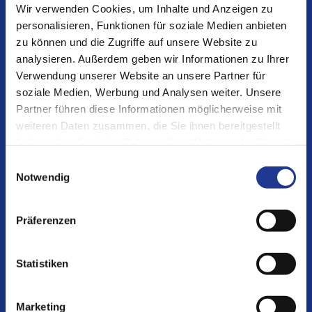
Wir verwenden Cookies, um Inhalte und Anzeigen zu
Germany
personalisieren, Funktionen für soziale Medien anbieten
zu können und die Zugriffe auf unsere Website zu
T +49 6074 30406-0
analysieren. Außerdem geben wir Informationen zu Ihrer
F +49 6074 30406-55
Verwendung unserer Website an unsere Partner für
E
info@dvs-technology.com
soziale Medien, Werbung und Analysen weiter. Unsere
Partner führen diese Informationen möglicherweise mit
weiteren Daten zusammen, die Sie ihnen bereitgestellt
haben oder die sie im Rahmen Ihrer Nutzung der Dienste
DE
EN
CN
gesammelt haben.
Einwilligungsauswahl
Notwendig
UNSERE UNTERNEHMEN:
Präferenzen
DVS TECHNOLOGY GROUP
Statistiken
DVS Machine Tools
Marketing