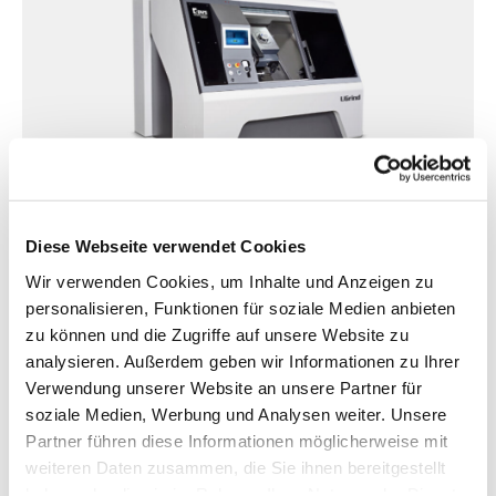
Diese Webseite verwendet Cookies
KOMPAKTE CNC MASCHINE ZUR FLEXIBLEN KOMBINATION
VON HARTDREHEN UND SCHLEIFEN FÜR EINZELTEILE UND
Wir verwenden Cookies, um Inhalte und Anzeigen zu
KLEINSERIEN
personalisieren, Funktionen für soziale Medien anbieten
UGrind 800
zu können und die Zugriffe auf unsere Website zu
analysieren. Außerdem geben wir Informationen zu Ihrer
Verwendung unserer Website an unsere Partner für
Werkstücklänge max.:
1200 mm
| 47 in
soziale Medien, Werbung und Analysen weiter. Unsere
Werkstück-Ø max.:
350 mm
| 14 in
Partner führen diese Informationen möglicherweise mit
weiteren Daten zusammen, die Sie ihnen bereitgestellt
haben oder die sie im Rahmen Ihrer Nutzung der Dienste