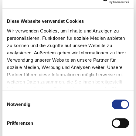
Diese Webseite verwendet Cookies
Wir verwenden Cookies, um Inhalte und Anzeigen zu
DIE VERTIKALE PICK-UP-DREHMASCHINE MIT ZWEI
ARBEITSRÄUMEN FÜR MITTLERE UND GROSSE SERIEN
personalisieren, Funktionen für soziale Medien anbieten
zu können und die Zugriffe auf unsere Website zu
PVSL N1 - N3
analysieren. Außerdem geben wir Informationen zu Ihrer
Verwendung unserer Website an unsere Partner für
Werkstückhöhe max:
280 mm
| 11 in
soziale Medien, Werbung und Analysen weiter. Unsere
Werkstück-Ø max.:
450 mm
| 17 in
Partner führen diese Informationen möglicherweise mit
weiteren Daten zusammen, die Sie ihnen bereitgestellt
haben oder die sie im Rahmen Ihrer Nutzung der Dienste
gesammelt haben.
Einwilligungsauswahl
Notwendig
UNSER PORTPHOLIO FÜR IHRE BEDÜRFNISSE
Präferenzen
Automationen Übersicht