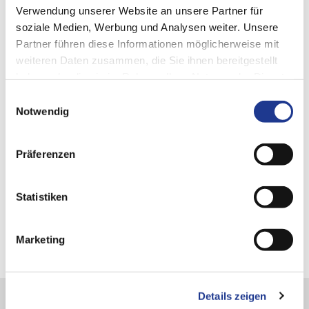
Verwendung unserer Website an unsere Partner für
soziale Medien, Werbung und Analysen weiter. Unsere
Partner führen diese Informationen möglicherweise mit
weiteren Daten zusammen, die Sie ihnen bereitgestellt
haben oder die sie im Rahmen Ihrer Nutzung der Dienste
gesammelt haben.
Einwilligungsauswahl
結合並利用專業知識
Notwendig
案例研究
Präferenzen
無論是在電動車轉子軸領域，還是在風力渦輪機關鍵零件的
製造解決方案方面，專業知識的結合都能產生獨特的協同效
Statistiken
應和創新.
Marketing
Details zeigen