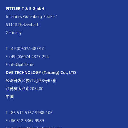
PITTLER T & S GmbH
Johannes-Gutenberg-Straße 1
63128 Dietzenbach
Germany
T +49 (0)6074 4873-0
F +49 (0)6074 4873-294
E
info@pittler.de
DVS TECHNOLOGY (Taicang) Co., LTD
经济开发区娄江北路8号B7栋
江苏省太仓市205400
中国
T +86 512 5367 9988-106
F +86 512 5367 9989