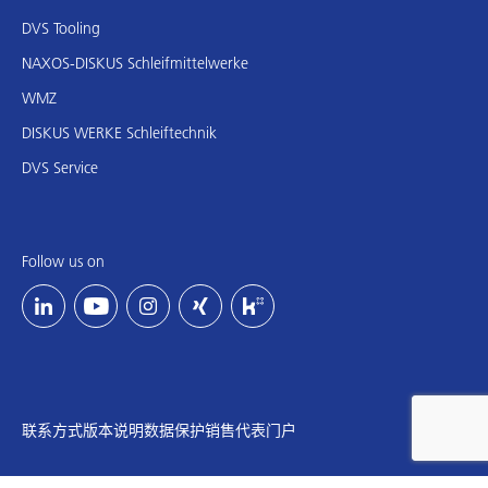
DVS Tooling
NAXOS-DISKUS Schleifmittelwerke
WMZ
DISKUS WERKE Schleiftechnik
DVS Service
Follow us on
联系方式
版本说明
数据保护
销售代表门户