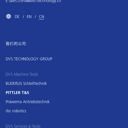
E
sales.china@dvs-technology.cn
DE
EN
CN
我们的公司:
DVS TECHNOLOGY GROUP
DVS Machine Tools
BUDERUS Schleiftechnik
PITTLER T&S
Präwema Antriebstechnik
rbc robotics
DVS Services & Tools