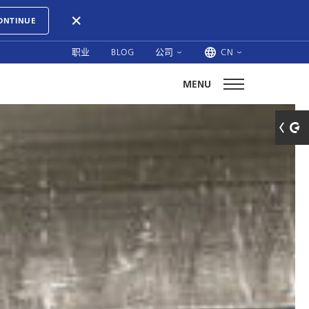
ONTINUE
职业
BLOG
公司
CN
MENU