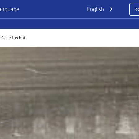
language
C
Schleiftechnik