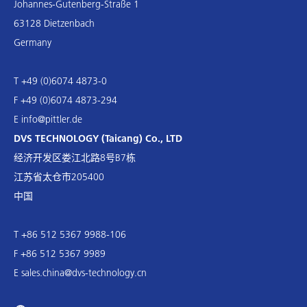
Johannes-Gutenberg-Straße 1
63128 Dietzenbach
Germany
T +49 (0)6074 4873-0
F +49 (0)6074 4873-294
E
info@pittler.de
DVS TECHNOLOGY (Taicang) Co., LTD
经济开发区娄江北路8号B7栋
江苏省太仓市205400
中国
T +86 512 5367 9988-106
F +86 512 5367 9989
E
sales.china@dvs-technology.cn