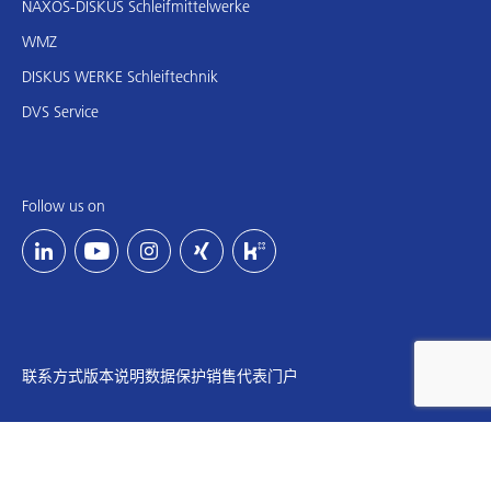
NAXOS-DISKUS Schleifmittelwerke
WMZ
DISKUS WERKE Schleiftechnik
DVS Service
Follow us on
联系方式
版本说明
数据保护
销售代表门户