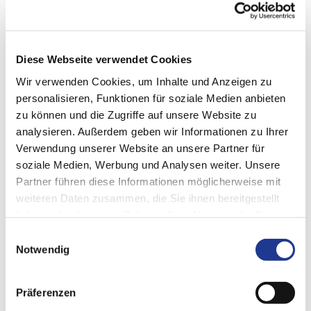
Diese Webseite verwendet Cookies
Wir verwenden Cookies, um Inhalte und Anzeigen zu
personalisieren, Funktionen für soziale Medien anbieten
zu können und die Zugriffe auf unsere Website zu
DIGITALE KUNDENPLATTFORM
analysieren. Außerdem geben wir Informationen zu Ihrer
DVS Connect
Verwendung unserer Website an unsere Partner für
soziale Medien, Werbung und Analysen weiter. Unsere
DVS Connect ist der Zugang zu Ihren smarten Lösungen der
Partner führen diese Informationen möglicherweise mit
DVS TECHNOLOGY GROUP
. Auf unserer digitalen
weiteren Daten zusammen, die Sie ihnen bereitgestellt
Kundenplattform haben Sie übersichtlich und aktuell alle Ihre
haben oder die sie im Rahmen Ihrer Nutzung der Dienste
Daten, Informationen und Anwendungen im Blick.
gesammelt haben.
Einwilligungsauswahl
Notwendig
Präferenzen