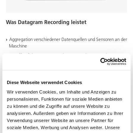
Was Datagram Recording leistet
Aggregation verschiedener Datenquellen und Sensoren an der
Maschine
Zugriff auf die jüngsten Bearbeitungen über DVS Edge
Weitergabe der Daten an externe Systeme
Optionale Übertragung an DVS Connect
Komprimierung der Bearbeitungsdaten
Diese Webseite verwendet Cookies
Vergleich aktueller mit historischen Bearbeitungen
Wir verwenden Cookies, um Inhalte und Anzeigen zu
personalisieren, Funktionen für soziale Medien anbieten
zu können und die Zugriffe auf unsere Website zu
analysieren. Außerdem geben wir Informationen zu Ihrer
Verwendung unserer Website an unsere Partner für
soziale Medien, Werbung und Analysen weiter. Unsere