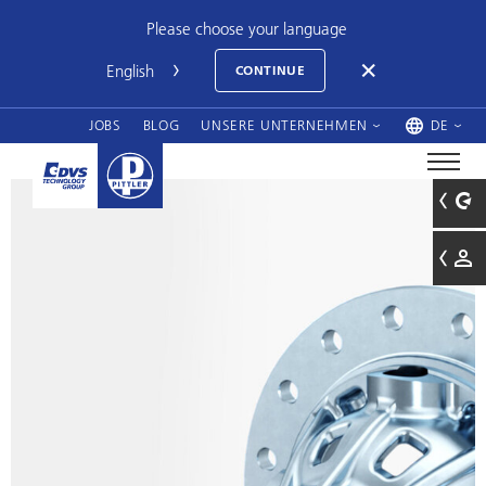
Please choose your language
CONTINUE
JOBS
BLOG
UNSERE UNTERNEHMEN
DE