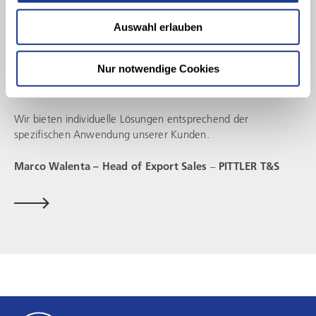
Sie haben Rückfragen zu unserem Maschinenprogramm oder
Auswahl erlauben
einem individuellen Anwendungsfall?
Nur notwendige Cookies
Sie wünschen weiterführende Informationen oder ein
konkretes Angebot?
Wir bieten individuelle Lösungen entsprechend der
spezifischen Anwendung unserer Kunden.
Marco Walenta – Head of Export Sales
–
PITTLER T&S