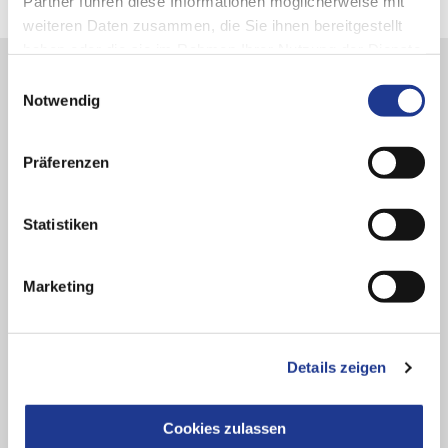
Partner führen diese Informationen möglicherweise mit
weiteren Daten zusammen, die Sie ihnen bereitgestellt
haben oder die sie im Rahmen Ihrer Nutzung der Dienste
gesammelt haben.
Einwilligungsauswahl
Notwendig
Präferenzen
Statistiken
Marketing
Details zeigen
GUTE LÖSUNGEN BEGINNEN MIT GUTEM ZUHÖREN
Cookies zulassen
Ihr Ansprechpartner bei
PITTLER T&S