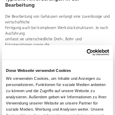
Bearbeitung
Die Bearbeitung von Gehäusen verlangt eine zuverlässige und
wirtschaftliche
Fertigung auch bei komplexen Werkstückstrukturen. Je nach
Ausführung
umfasst sie unterschiedliche Dreh-, Bohr- und
Fräsoperationen sowie die
präzise Herstellung von Passsitzen, Planflächen und
Funktionsbohrungen.
PITTLER bietet hierfür flexible Maschinenkonzepte, mit denen
sich
Diese Webseite verwendet Cookies
anspruchsvolle Gehäusegeometrien effizient und
prozesssicher in wenigen
Wir verwenden Cookies, um Inhalte und Anzeigen zu
Aufspannungen bearbeiten lassen. Das unterstützt eine hohe
personalisieren, Funktionen für soziale Medien anbieten
Bauteilqualität
zu können und die Zugriffe auf unsere Website zu
und schafft zugleich verlässliche Voraussetzungen für
analysieren. Außerdem geben wir Informationen zu Ihrer
reproduzierbare
Verwendung unserer Website an unsere Partner für
Fertigungsabläufe.
soziale Medien, Werbung und Analysen weiter. Unsere