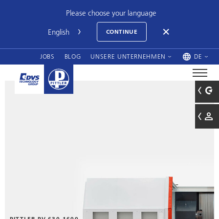
Please choose your language
CONTINUE
JOBS
BLOG
UNSERE UNTERNEHMEN
DE
PITTLER PV 630-1600