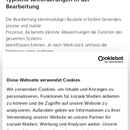
Bearbeitung
Die Bearbeitung kleinmoduliger Bauteile erfordert besonders
präzise und stabile
Prozesse, da bereits kleinste Abweichungen die Funktion des
gesamten Systems
beeinflussen können. Je nach Werkstück umfasst die
Fertigung unter anderem
filigrane Verzahnungen, Dreh-, Bohr- und Fräsoperationen
sowie die hochgenaue
Bearbeitung feiner Konturen und funktionskritischer Bereiche.
PITTLER bietet
Diese Webseite verwendet Cookies
hierfür flexible Maschinenkonzepte, mit denen sich auch
komplexe kleinmodulige
Wir verwenden Cookies, um Inhalte und Anzeigen zu
Geometrien effizient und prozesssicher in wenigen
personalisieren, Funktionen für soziale Medien anbieten
Aufspannungen herstellen lassen.
zu können und die Zugriffe auf unsere Website zu
So entstehen die Voraussetzungen für eine konstant hohe
analysieren. Außerdem geben wir Informationen zu Ihrer
Bauteilqualität und eine
Verwendung unserer Website an unsere Partner für
zuverlässige Reproduzierbarkeit in der Fertigung.
soziale Medien, Werbung und Analysen weiter. Unsere