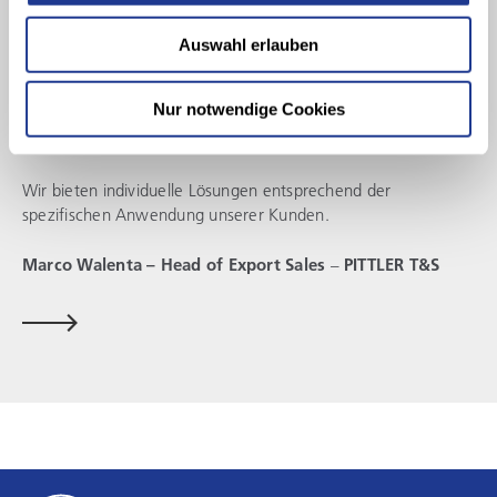
Sie haben Rückfragen zu unserem Maschinenprogramm oder
Auswahl erlauben
einem individuellen Anwendungsfall?
Nur notwendige Cookies
Sie wünschen weiterführende Informationen oder ein
konkretes Angebot?
Wir bieten individuelle Lösungen entsprechend der
spezifischen Anwendung unserer Kunden.
Marco Walenta – Head of Export Sales
–
PITTLER T&S