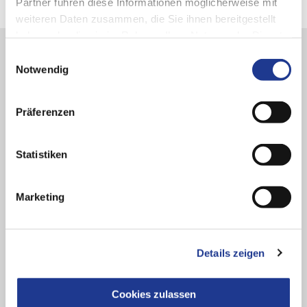
Partner führen diese Informationen möglicherweise mit
weiteren Daten zusammen, die Sie ihnen bereitgestellt
haben oder die sie im Rahmen Ihrer Nutzung der Dienste
gesammelt haben.
Einwilligungsauswahl
Notwendig
Präferenzen
Statistiken
Marketing
Details zeigen
GUTE LÖSUNGEN BEGINNEN MIT GUTEM ZUHÖREN
Cookies zulassen
Ihr Ansprechpartner bei
PITTLER T&S