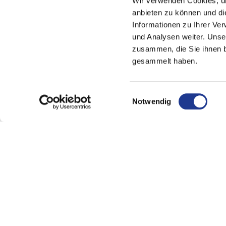
Wir verwenden Cookies, um
anbieten zu können und di
Informationen zu Ihrer Ve
und Analysen weiter. Unse
zusammen, die Sie ihnen b
gesammelt haben.
Einwilligungsauswahl
Notwendig
What character
Wheel hubs are central connecting elem