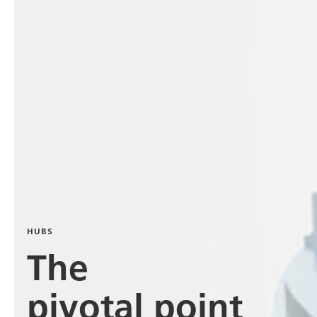
HUBS
The
pivotal point