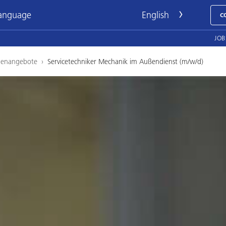
language
C
JOB
llenangebote
›
Servicetechniker Mechanik im Außendienst (m/w/d)