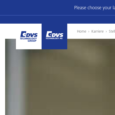
Please choose your 
Home
›
Karriere
›
Ste