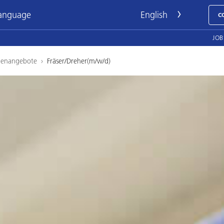
language
C
JOB
llenangebote
›
Fräser/Dreher(m/w/d)