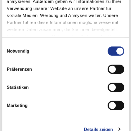
analysieren. Außerdem geben wir Informationen zu Ihrer
INDIVIDUELLE AUTOMATISIERUNGSLÖSUNGEN
Verwendung unserer Website an unsere Partner für
soziale Medien, Werbung und Analysen weiter. Unsere
FX Smart Flex
Partner führen diese Informationen möglicherweise mit
weiteren Daten zusammen, die Sie ihnen bereitgestellt
Kundenspezifische Lösungen und freie Anlagengestaltung
haben oder die sie im Rahmen Ihrer Nutzung der Dienste
Integration von Industrierobotern mit Traglasten bis 750 kg
gesammelt haben.
Einwilligungsauswahl
Spezialgreifer und Sonderstationen sowie Einsatz sämtliche
Notwendig
Bauteilerkennungssysteme
Zugeschnittene Steuerungskonzepte und
Präferenzen
Schnittstellenprogrammierung
Statistiken
Marketing
Details zeigen