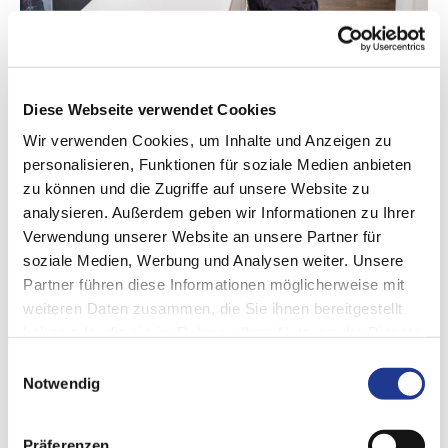
JOIN US
Training and career
Diese Webseite verwendet Cookies
What is it like to work for us? What skills are we looking for?
Wir verwenden Cookies, um Inhalte und Anzeigen zu
Get a first impression.
personalisieren, Funktionen für soziale Medien anbieten
zu können und die Zugriffe auf unsere Website zu
analysieren. Außerdem geben wir Informationen zu Ihrer
Verwendung unserer Website an unsere Partner für
soziale Medien, Werbung und Analysen weiter. Unsere
Partner führen diese Informationen möglicherweise mit
weiteren Daten zusammen, die Sie ihnen bereitgestellt
haben oder die sie im Rahmen Ihrer Nutzung der Dienste
gesammelt haben.
Einwilligungsauswahl
Notwendig
Präferenzen