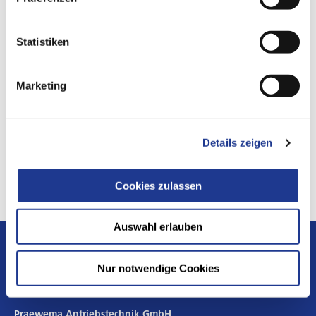
Statistiken
APPLY WITH US
Marketing
Current job openings
Find the job that’s right for you – or simply send us your
unsolicited application!
Details zeigen
Cookies zulassen
Auswahl erlauben
Nur notwendige Cookies
Praewema Antriebstechnik GmbH