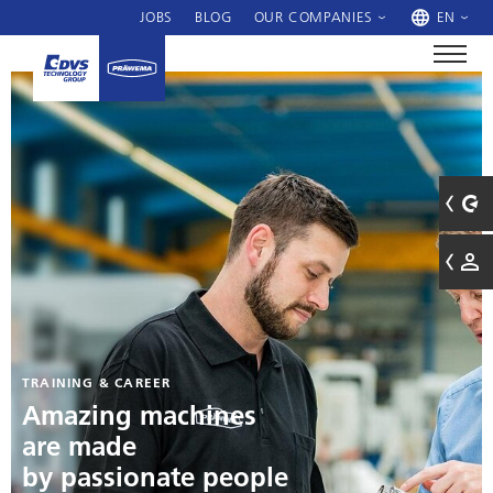
JOBS
BLOG
OUR COMPANIES
EN
TRAINING & CAREER
Amazing machines
are made
by passionate people