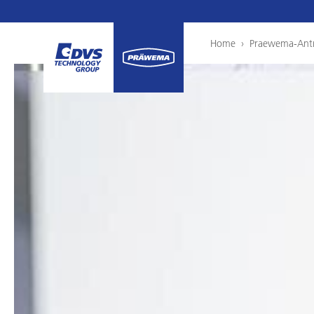
Home
›
Praewema-Antr