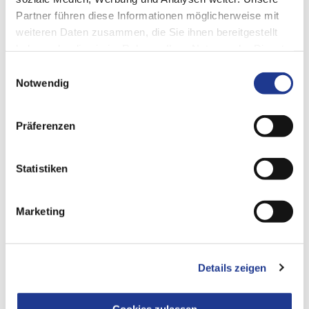
Partner führen diese Informationen möglicherweise mit
weiteren Daten zusammen, die Sie ihnen bereitgestellt
haben oder die sie im Rahmen Ihrer Nutzung der Dienste
gesammelt haben.
Einwilligungsauswahl
Notwendig
Präferenzen
Statistiken
SYNCHROFINE
Marketing
DUO
Details zeigen
Im Zentrum steht ein zweistufiger Prozessablauf, bei dem
Werkstücke
zunächst vorgehont und anschließend feingehont oder poliert