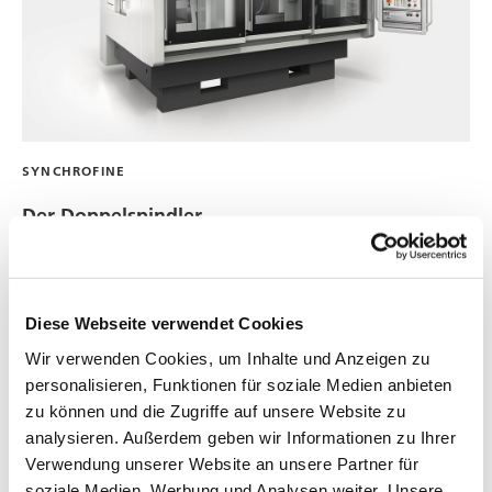
SYNCHROFINE
Der Doppelspindler
Extrem kurze Taktzeiten sind bereits mit der einspindeligen
SynchroFine realisiert. Die jahrzehntelange Erfahrung von
Diese Webseite verwendet Cookies
PRÄWEMA in der Herstellung von zwei- oder
mehrspindeligen Maschinen wird mit der Type
Wir verwenden Cookies, um Inhalte und Anzeigen zu
“SynchroFine”auch für das doppelspindelige
personalisieren, Funktionen für soziale Medien anbieten
PräwemaHoning® genutzt. Dies führt zu Reduzierung der
zu können und die Zugriffe auf unsere Website zu
Nebenzeiten auf nur noch 3 Sekunden.
analysieren. Außerdem geben wir Informationen zu Ihrer
Verwendung unserer Website an unsere Partner für
soziale Medien, Werbung und Analysen weiter. Unsere