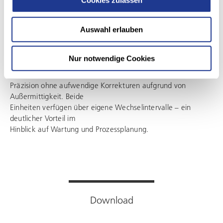
Cookies zulassen
werden. Zwei
vollständig voneinander unabhängige Bearbeitungseinheiten
Auswahl erlauben
ermöglichen den
Einsatz separater Werkzeuge für die jeweiligen
Prozessschritte. Die mittige
Nur notwendige Cookies
Anordnung beider Werkzeuge zur Schwenkachse sorgt dabei
für höchste
Präzision ohne aufwendige Korrekturen aufgrund von
Außermittigkeit. Beide
Einheiten verfügen über eigene Wechselintervalle – ein
deutlicher Vorteil im
Hinblick auf Wartung und Prozessplanung.
Download