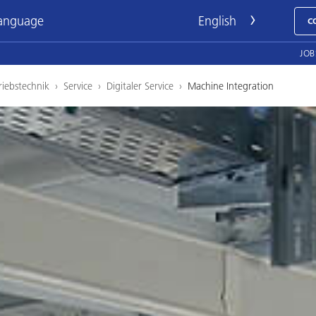
language
C
JOB
iebstechnik
›
Service
›
Digitaler Service
›
Machine Integration