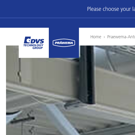
Please choose your 
Home
›
Praewema-Antr