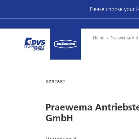
Please choose your 
Home
›
Praewema-Antr
KONTAKT
Praewema Antriebst
GmbH