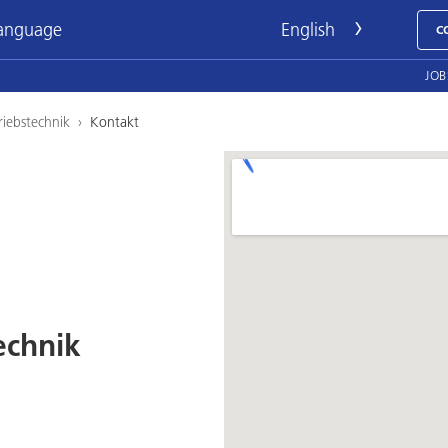
language
C
JOB
iebstechnik
›
Kontakt
echnik