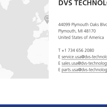
DVS TECHNOL
44099 Plymouth Oaks Blvd
Plymouth, MI 48170
United States of America
T +1 734 656 2080
E
service.usa@dvs-techno
E
sales.usa@dvs-technolo
E
parts.usa@dvs-technolo