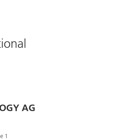
ional
LOGY AG
e 1