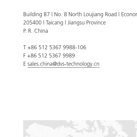
Building B7 l No. 8 North Loujiang Road l Eco
205400 l Taicang l Jiangsu Province
P. R. China
T +86 512 5367 9988-106
F +86 512 5367 9989
E
sales.china@dvs-technology.cn