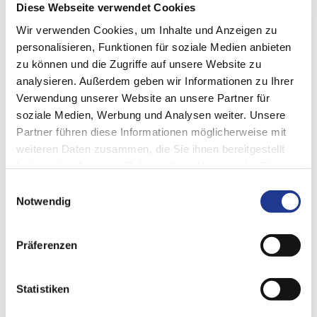
Diese Webseite verwendet Cookies
Wir verwenden Cookies, um Inhalte und Anzeigen zu
personalisieren, Funktionen für soziale Medien anbieten
zu können und die Zugriffe auf unsere Website zu
analysieren. Außerdem geben wir Informationen zu Ihrer
Verwendung unserer Website an unsere Partner für
soziale Medien, Werbung und Analysen weiter. Unsere
DIGITALE KUNDENPLATTFORM
Partner führen diese Informationen möglicherweise mit
DVS Connect
weiteren Daten zusammen, die Sie ihnen bereitgestellt
haben oder die sie im Rahmen Ihrer Nutzung der Dienste
DVS Connect ist der Zugang zu Ihren smarten Lösungen der
gesammelt haben.
Einwilligungsauswahl
DVS TECHNOLOGY GROUP
. Auf unserer digitalen
Notwendig
Kundenplattform haben Sie übersichtlich und aktuell alle Ihre
Daten, Informationen und Anwendungen im Blick.
Präferenzen
Statistiken