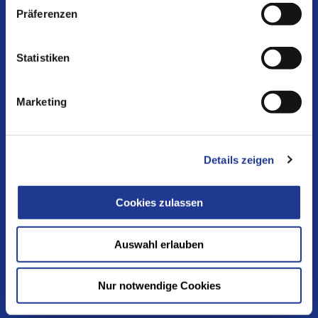
Präferenzen
Werkzeugmaschinenbau Ziegenhain GmbH
Statistiken
Am Entenfang 24
34613 Schwalmstadt-Ziegenhain
Marketing
Germany
T +49 6691 9461 0
Details zeigen
E
info@wmz-gmbh.de
DVS TECHNOLOGY AMERICA Inc.
Cookies zulassen
44099 Plymouth Oaks Blvd. Suite 102
Plymouth, MI 48170
Auswahl erlauben
United States of America
Nur notwendige Cookies
T +1 734 656 2080
E
service.usa@dvs-technology.com