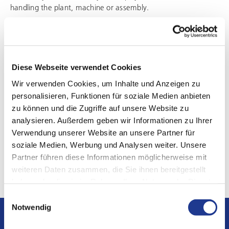
handling the plant, machine or assembly.
We therefore offer expert training and further education of
the specialized personnel by means of training courses
individually tailored to your requirements:
Diese Webseite verwendet Cookies
Wir verwenden Cookies, um Inhalte und Anzeigen zu
Operator training
personalisieren, Funktionen für soziale Medien anbieten
Programming training
zu können und die Zugriffe auf unsere Website zu
Maintenance training
analysieren. Außerdem geben wir Informationen zu Ihrer
Verwendung unserer Website an unsere Partner für
Production support
soziale Medien, Werbung und Analysen weiter. Unsere
Partner führen diese Informationen möglicherweise mit
weiteren Daten zusammen, die Sie ihnen bereitgestellt
haben oder die sie im Rahmen Ihrer Nutzung der Dienste
gesammelt haben.
Einwilligungsauswahl
Notwendig