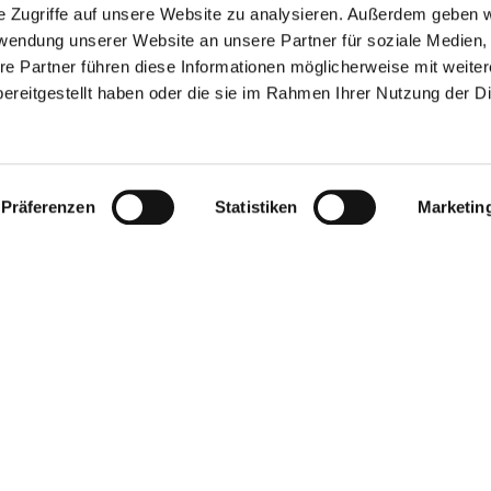
MOTOR SPINDLES
e Zugriffe auf unsere Website zu analysieren. Außerdem geben w
The heart of
rwendung unserer Website an unsere Partner für soziale Medien
re Partner führen diese Informationen möglicherweise mit weite
ereitgestellt haben oder die sie im Rahmen Ihrer Nutzung der D
machine - ou
spindles
Präferenzen
Statistiken
Marketin
Motor spindles can make or break the pe
complete machine. Therefore, we at
WM
the robustness and precision of our spind
machines of the DVS Group.