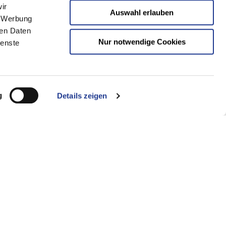
ir
Auswahl erlauben
 your
, Werbung
ren Daten
Nur notwendige Cookies
ienste
r motor
g
Details zeigen
rformance and efficiency of a
Z
attach extraordinary importance to
les, which are also used in all