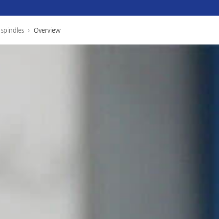
spindles
›
Overview