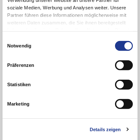
soziale Medien, Werbung und Analysen weiter. Unsere
Partner führen diese Informationen möglicherweise mit
weiteren Daten zusammen, die Sie ihnen bereitgestellt
haben oder die sie im Rahmen Ihrer Nutzung der Dienste
gesammelt haben.
Einwilligungsauswahl
Notwendig
Präferenzen
GUTE LÖSUNGEN BEGINNEN MIT GUTEM ZUHÖREN
Statistiken
Kontakt & Service
Marketing
Sie haben Rückfragen zu unseren Robotersystemen und
Automatisierungen?
Sie wünschen weiterführende Informationen oder ein
Details zeigen
konkretes Angebot?