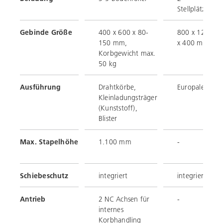
Stellplätze
Gebinde Größe
400 x 600 x 80-
800 x 1200
150 mm,
x 400 mm
Korbgewicht max.
50 kg
Ausführung
Drahtkörbe,
Europalette
Kleinladungsträger
(Kunststoff),
Blister
Max. Stapelhöhe
1.100 mm
-
Schiebeschutz
integriert
integriert
Antrieb
2 NC Achsen für
-
internes
Korbhandling