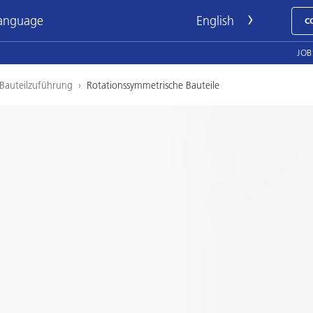
language
C
JOB
Bauteilzuführung
›
Rotationssymmetrische Bauteile