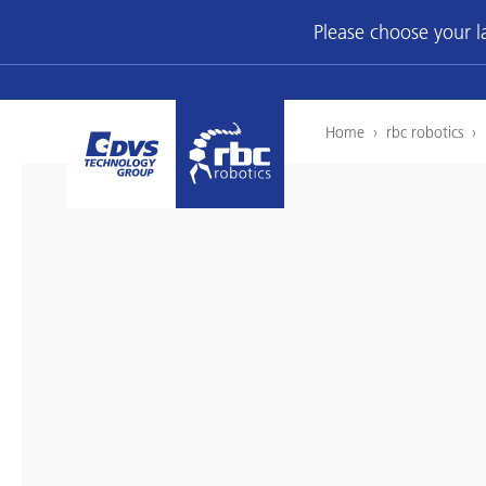
Please choose your 
Home
›
rbc robotics
›