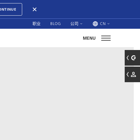
ONTINUE
职业
BLOG
公司
CN
MENU