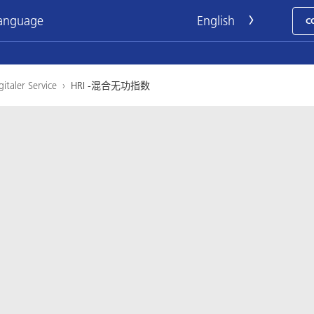
language
C
gitaler Service
›
HRI -混合无功指数