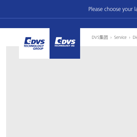
Please choose your 
DVS集团
›
Service
›
Di