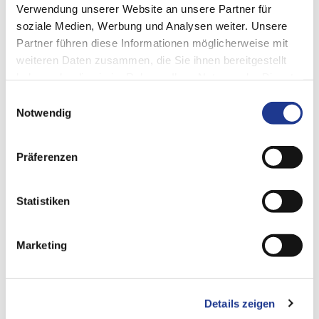
Verwendung unserer Website an unsere Partner für
Karrierechancen
soziale Medien, Werbung und Analysen weiter. Unsere
Partner führen diese Informationen möglicherweise mit
Die
DVS TECHNOLOGY GROUP
weiteren Daten zusammen, die Sie ihnen bereitgestellt
haben oder die sie im Rahmen Ihrer Nutzung der Dienste
gesammelt haben.
Einwilligungsauswahl
Notwendig
Haben wir Ihr Interesse geweckt? Dann vereinbaren Sie am
besten einen
Termin
mit unserem Team.
Präferenzen
Wir freuen uns darauf, Sie bald in Mainz zu treffen!
Das Team der
DVS TECHNOLOGY GROUP
.
Statistiken
Marketing
SHARE PAGE
Details zeigen