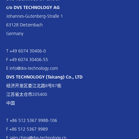
c/o DVS TECHNOLOGY AG
Johannes-Gutenberg-Straße 1
63128 Dietzenbach
Germany
T +49 6074 30406-0
F +49 6074 30406-55
E
info@dvs-technology.com
DVS TECHNOLOGY (Taicang) Co., LTD
经济开发区娄江北路8号B7栋
江苏省太仓市205400
中国
T +86 512 5367 9988-106
F +86 512 5367 9989
E
sales.china@dvs-technology.cn