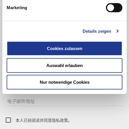
Marketing
Unser Newsletter DVS NOW informiert Sie über Neuigkeiten
aus der Welt der
DVS TECHNOLOGY GROUP
– und
selbstverständlich auch über Aktuelles von der DVS Group
Details zeigen
尊敬的
Cookies zulassen
名字
Auswahl erlauben
姓氏
Nur notwendige Cookies
公司
电子邮件地址
本人已经阅读并同意隐私政策。