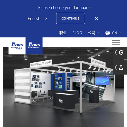
Please choose your language
CONTINUE
职业
BLOG
公司
CN