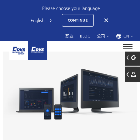
Please choose your language
CONTINUE
职业
BLOG
公司
CN