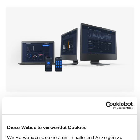
DIGITALE KUNDENPLATTFORM
DVS Connect
DVS Connect ist der Zugang zu Ihren smarten Lösungen der
Diese Webseite verwendet Cookies
DVS TECHNOLOGY GROUP
. Auf unserer digitalen
Wir verwenden Cookies, um Inhalte und Anzeigen zu