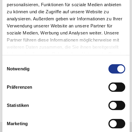
Kundenplattform haben Sie übersichtlich und aktuell alle Ihre
personalisieren, Funktionen für soziale Medien anbieten
Daten, Informationen und Anwendungen im Blick.
zu können und die Zugriffe auf unsere Website zu
analysieren. Außerdem geben wir Informationen zu Ihrer
Verwendung unserer Website an unsere Partner für
soziale Medien, Werbung und Analysen weiter. Unsere
Partner führen diese Informationen möglicherweise mit
weiteren Daten zusammen, die Sie ihnen bereitgestellt
Nicht das richtige dabei?
haben oder die sie im Rahmen Ihrer Nutzung der Dienste
gesammelt haben.
Einwilligungsauswahl
Sie finden an dieser Stelle nur einen Auszug aus unserem
Notwendig
Portfolio. Sollten Sie Interesse an anderen Technologien oder
Werkstücken haben oder individuelleren Lösungen suchen,
sprechen sie uns gerne an.
Präferenzen
Statistiken
Marketing