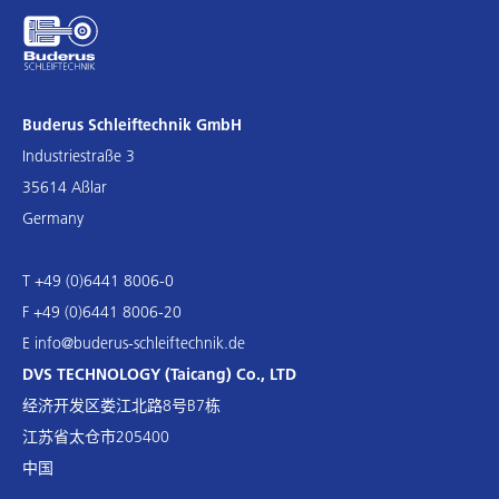
Buderus Schleiftechnik GmbH
Industriestraße 3
35614 Aßlar
Germany
T +49 (0)6441 8006-0
F +49 (0)6441 8006-20
E
info@buderus-schleiftechnik.de
DVS TECHNOLOGY (Taicang) Co., LTD
经济开发区娄江北路8号B7栋
江苏省太仓市205400
中国