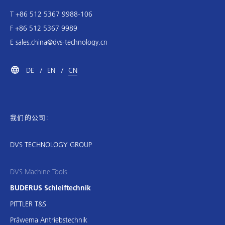
T +86 512 5367 9988-106
F +86 512 5367 9989
E
sales.china@dvs-technology.cn
DE
EN
CN
我们的公司:
DVS TECHNOLOGY GROUP
DVS Machine Tools
BUDERUS Schleiftechnik
PITTLER T&S
Präwema Antriebstechnik