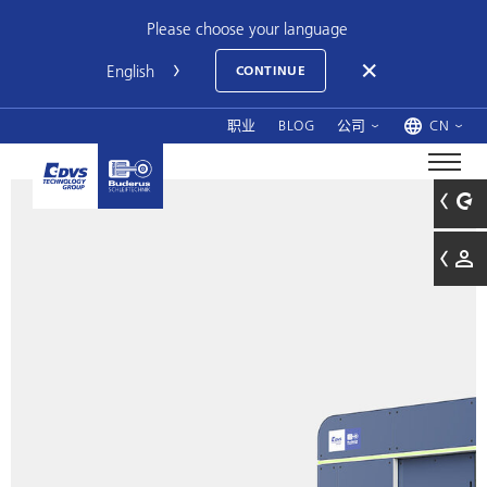
Please choose your language
CONTINUE
职业
BLOG
公司
CN