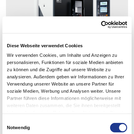
Diese Webseite verwendet Cookies
Wir verwenden Cookies, um Inhalte und Anzeigen zu
BUDERUS SCHLEIFTECHNIK
personalisieren, Funktionen für soziale Medien anbieten
zu können und die Zugriffe auf unsere Website zu
uFlex 800 / 1500
analysieren. Außerdem geben wir Informationen zu Ihrer
Verwendung unserer Website an unsere Partner für
用于磨削和硬车削小尺寸至大尺寸轴的紧凑型硬/精加工中心
soziale Medien, Werbung und Analysen weiter. Unsere
Partner führen diese Informationen möglicherweise mit
最大加工直径:
250 mm
| 10 in
weiteren Daten zusammen, die Sie ihnen bereitgestellt
工作台最大长度:
650/1000 mm
| 25/39 in
haben oder die sie im Rahmen Ihrer Nutzung der Dienste
gesammelt haben.
Einwilligungsauswahl
Notwendig