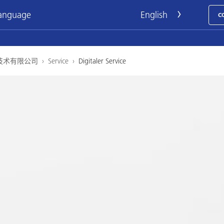
language
C
技术有限公司
›
Service
›
Digitaler Service