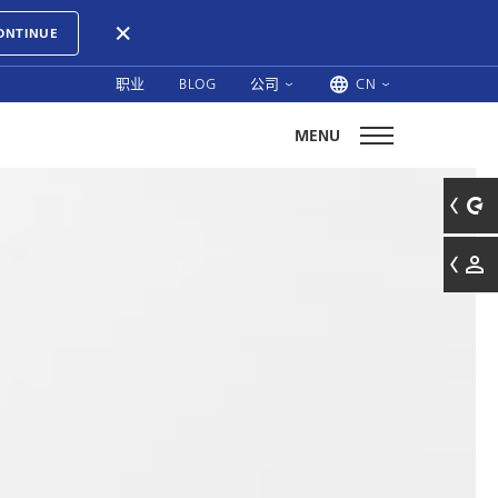
ONTINUE
职业
BLOG
公司
CN
MENU