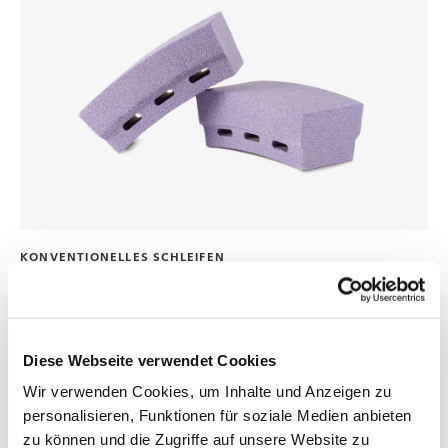
KONVENTIONELLES SCHLEIFEN
Schleifsegment – außen rund
Von uns hergestellte Schleifsegmente gibt es in allen
Diese Webseite verwendet Cookies
erdenklichen Formen, Größen, Bindungen und Kornarten. Ein
Wir verwenden Cookies, um Inhalte und Anzeigen zu
Haupteinsatzgebiet von Schleifsegmenten ist die
personalisieren, Funktionen für soziale Medien anbieten
Verwendung auf einem Schleifrad. Die Schleifsegmente
zu können und die Zugriffe auf unsere Website zu
können wir mit einem Grundkörper (Fuß) fertigen, mit dem