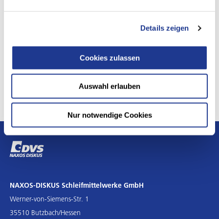
ARBEITEN BEI UNS
Details zeigen
Ausbildung und Karriere
Wie fühlt es sich an, bei uns zu arbeiten? Welche Talente
Cookies zulassen
passen zu uns? Verschaffen Sie sich einen ersten Eindruck.
Auswahl erlauben
Nur notwendige Cookies
NAXOS-DISKUS Schleifmittelwerke GmbH
Werner-von-Siemens-Str. 1
35510 Butzbach/Hessen