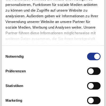
personalisieren, Funktionen für soziale Medien anbieten
Hier sehen Sie alle Stellen der
DVS TECHNOLOGY GROUP
.
zu können und die Zugriffe auf unsere Website zu
analysieren. Außerdem geben wir Informationen zu Ihrer
Finden Sie die passende Stelle – oder bewerben Sie sich
Verwendung unserer Website an unsere Partner für
einfach auf eigene Initiative bei uns!
soziale Medien, Werbung und Analysen weiter. Unsere
Partner führen diese Informationen möglicherweise mit
weiteren Daten zusammen, die Sie ihnen bereitgestellt
haben oder die sie im Rahmen Ihrer Nutzung der Dienste
gesammelt haben.
Einwilligungsauswahl
Notwendig
Präferenzen
Statistiken
Marketing