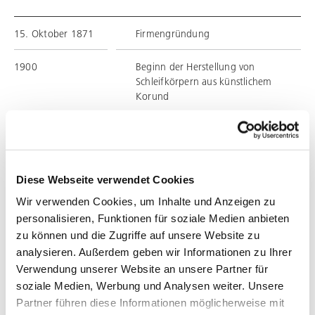
15. Oktober 1871
Firmengründung
1900
Beginn der Herstellung von
Schleifkörpern aus künstlichem
Korund
1905
Fertigung der ersten keramisch
gebundenen Schleifscheibe für die
Kurbelwellenbearbeitung mit einem
Durchmesser von 1.500 mm
Diese Webseite verwendet Cookies
Wir verwenden Cookies, um Inhalte und Anzeigen zu
1910
Herstellung von kunstharz- und
personalisieren, Funktionen für soziale Medien anbieten
gummigebundenen Schleifscheiben
zu können und die Zugriffe auf unsere Website zu
analysieren. Außerdem geben wir Informationen zu Ihrer
1950
Diamant und CBN werden ein
Verwendung unserer Website an unsere Partner für
bedeutender Teil der Forschungs-
und Entwicklungsarbeit des
soziale Medien, Werbung und Analysen weiter. Unsere
Unternehmens
Partner führen diese Informationen möglicherweise mit