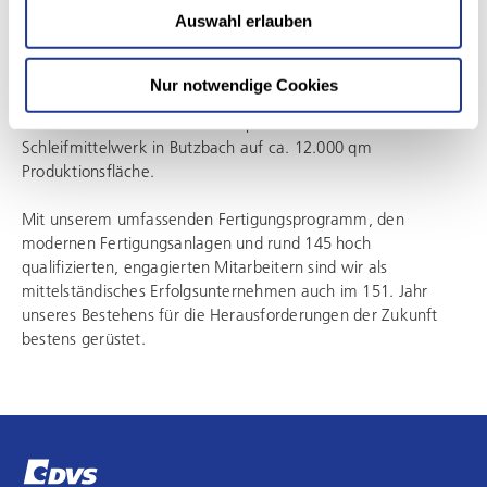
Auswahl erlauben
Die mit einer beachtlichen Umsatzsteigerung verbundene,
starke Expansion unserer Produktpalette, machte bereits
Ende der 1980er Jahre eine Auslagerung des Betriebs auf ein
Nur notwendige Cookies
Gelände außerhalb von Frankfurt am Main erforderlich. Sie
fand im Jahr 1992 statt. Heute präsentiert sich das
Schleifmittelwerk in Butzbach auf ca. 12.000 qm
Produktionsfläche.
Mit unserem umfassenden Fertigungsprogramm, den
modernen Fertigungsanlagen und rund 145 hoch
qualifizierten, engagierten Mitarbeitern sind wir als
mittelständisches Erfolgsunternehmen auch im 151. Jahr
unseres Bestehens für die Herausforderungen der Zukunft
bestens gerüstet.